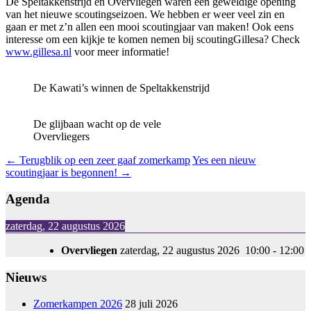
De Speltakkenstrijd en Overvliegen waren een geweldige opening
van het nieuwe scoutingseizoen. We hebben er weer veel zin en
gaan er met z’n allen een mooi scoutingjaar van maken! Ook eens
interesse om een kijkje te komen nemen bij scoutingGillesa? Check
www.gillesa.nl
voor meer informatie!
De Kawati’s winnen de Speltakkenstrijd
De glijbaan wacht op de vele
Overvliegers
Berichtnavigatie
←
Terugblik op een zeer gaaf zomerkamp
Yes een nieuw
scoutingjaar is begonnen!
→
Agenda
zaterdag, 22 augustus 2026
Overvliegen
zaterdag, 22 augustus 2026
10:00
-
12:00
Nieuws
Zomerkampen 2026
28 juli 2026