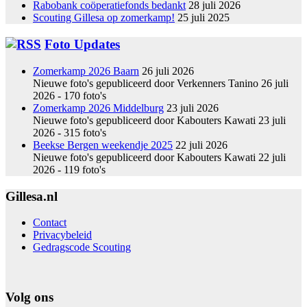
Rabobank coöperatiefonds bedankt
28 juli 2026
Scouting Gillesa op zomerkamp!
25 juli 2025
Foto Updates
Zomerkamp 2026 Baarn
26 juli 2026
Nieuwe foto's gepubliceerd door Verkenners Tanino 26 juli
2026 - 170 foto's
Zomerkamp 2026 Middelburg
23 juli 2026
Nieuwe foto's gepubliceerd door Kabouters Kawati 23 juli
2026 - 315 foto's
Beekse Bergen weekendje 2025
22 juli 2026
Nieuwe foto's gepubliceerd door Kabouters Kawati 22 juli
2026 - 119 foto's
Gillesa.nl
Contact
Privacybeleid
Gedragscode Scouting
Volg ons